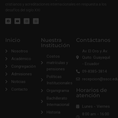
cristianos y acreditaciones internacionales en respuesta a los
desafíos del siglo XXI
Inicio
Nuestra
Contáctanos
Institución
Nosotros
Av. El Oro y Av.
Costos
Quito. Guayaquil
Académico
matrículas y
- Ecuador
Congregación
pensiones
09-8385-3814
Admisiones
Políticas
recepcion@sscc.ed
Noticias
Institucionales
Contacto
Horarios de
Organigrama
atención
Bachillerato
Internacional
Lunes - Viernes
Historia
8:00 am - 16:00