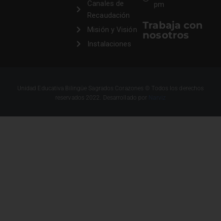
Canales de
pm
Recaudación
Trabaja con
Misión y Visión
nosotros
Instalaciones
Unidad Educativa Bilingüe Sagrados Corazones © Todos los derechos
reservados 2022. Desarrollado por
Narviz